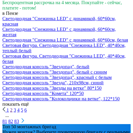
Беспроцентная рассрочка на 4 месяца. Покупайте - сейчас,
платите - потом!
в Пензе
Светодиодная "Снежинка LED" с динамикой, 60*60см,
красная
Светодиодная "Снежинка LED" с динамикой, 60*60см,
желтая
Светодиодная "Снежинка LED" с динамикой, 60*60см, белая
Световая фигура. Светодиодная "Снежинка LED", 40*40см,
теплый белый
Световая фигура. Светодиодная "Снежинка LED", 40*40см,
белая
Светодиодная консоль "Звездопад", белый
Светодиодная консоль "Звездопад", белый с синим
Светодиодная консоль "Звездопад", красный с белым
Светодиодная консоль "Звезда", 210х98см, синий
Светодиодная консоль "Звезды на ветке" 80*150
Светодиодная консоль "Комета" 120*50
Светодиодная консоль "Колокольчики на ветке", 122*150
показать ещё
1
2
3
4
5
6
...
81
82
83
Топ 50 монтажных бригад
Нужен монтаж? Выберите проверенную бригаду с реальными