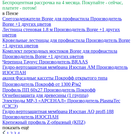
Беспроцентная рассрочка на 4 месяца. Покупайте - сейчас,
платите - потом!
в Пензе
Снегозадержатели Вorge для профнастила
Производитель
Borge
+1 других цветов
Лестница стеновая 1.8 м
Производитель
Borge
+1 других
цветов
Кровельные лестницы для профнастила
Производитель
Borge
+1 других цветов
Комплект переходных мостиков Borge для профнастила
Производитель
Borge
+1 других цветов
Черепица Таунус
Производитель
BRAAS
Гидро-вертозащитная мембрана Изоспан AM
Производитель
ИЗОСПАН
акция
Фасадные кассеты Покрофф открытого типа
Производитель
Покрофф
от 1300 ₽/м2
Профиль ПП 60х27
Производитель
Покрофф
Огнебиозащита для древесины (1 группа)
Электроды МР-3 «АРСЕНАЛ»
Производитель
PlasmaTec
(СЗСЭ)
Гидро-вертозащитная мембрана Изоспан AQ prоff-188
Производитель
ИЗОСПАН
Крепежный профиль Z-образный (КПZ)
показать ещё
1
2
3
4