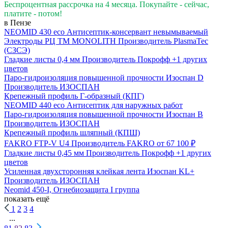
Беспроцентная рассрочка на 4 месяца. Покупайте - сейчас,
платите - потом!
в Пензе
NEOMID 430 eco Антисептик-консервант невымываемый
Электроды РЦ ТМ MONOLITH
Производитель
PlasmaTec
(СЗСЭ)
Гладкие листы 0,4 мм
Производитель
Покрофф
+1 других
цветов
Паро-гидроизоляция повышенной прочности Изоспан D
Производитель
ИЗОСПАН
Крепежный профиль Г-образный (КПГ)
NEOMID 440 eco Антисептик для наружных работ
Паро-гидроизоляция повышенной прочности Изоспан B
Производитель
ИЗОСПАН
Крепежный профиль шляпный (КПШ)
FAKRO FTP-V U4
Производитель
FAKRO
от 67 100 ₽
Гладкие листы 0,45 мм
Производитель
Покрофф
+1 других
цветов
Усиленная двухсторонняя клейкая лента Изоспан KL+
Производитель
ИЗОСПАН
Neomid 450-I, Огнебиозащита I группа
показать ещё
1
2
3
4
...