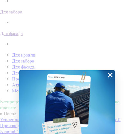
Для забора
Для фасада
Для кровли
Для забора
Для фасада
×
Для дачи
Производство Покрофф
Акции
Монтаж
Беспроцентная рассрочка на 4 месяца. Покупайте - сейчас,
платите - потом!
в Пензе
Усиленная односторонняя клейкая лента Изоспан ML proff
Производитель
ИЗОСПАН
Neomid 450-II, Огнебиозащита II группа