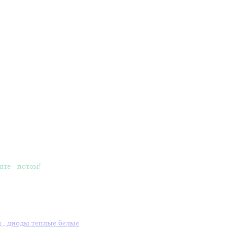
ите - потом!
д., диоды теплые белые