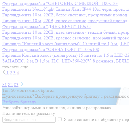
Фигура из дюралайта "СНЕГОВИК С МЕТЛОЙ" 100х123
Гирлянда-нить Neon-Night Твинкл Лайт IP44 10м, черн. пров., 
Гирлянда-нить 10 м, 220В, белое свечение, прозрачный провод
Гирлянда-нить 10 м, 220В, синее свечение, прозрачный провод
Фигура из дюралайта "ДВЕ СВЕЧИ" 110х75
Гирлянда-нить 10 м, 220В, цвет свечения - теплый белый, про
Гирлянда-нить 10 м, 220В, красное свечение, прозрачный пров
Гирлянда "Конский хвост (капля росы)" 15 нитей по 1,5 м., LE
Фигура из дюралайта "СВЕЧА ГОРИТ" 105х108
Гирлянда Конский хвост (капля росы) 15 нитей по 1,5 м LED-2
ЗАНАВЕС, 2 м, В:1,5 м, Н.С. LED-360-220V, 8 режимов, БЕЛ
показать ещё
1
2
3
4
...
81
82
83
Топ 50 монтажных бригад
Нужен монтаж? Выберите проверенную бригаду с реальными о
Выбрать бригаду
Узнавайте первыми о новинках, акциях и распродажах
Подпишитесь на рассылку
Я даю согласие на обработку п