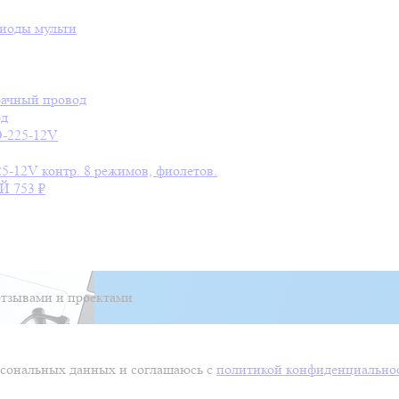
диоды мульти
зрачный провод
од
D-225-12V
25-12V контр. 8 режимов, фиолетов.
ЫЙ
753 ₽
тзывами и проектами
ерсональных данных и соглашаюсь с
политикой конфиденциально