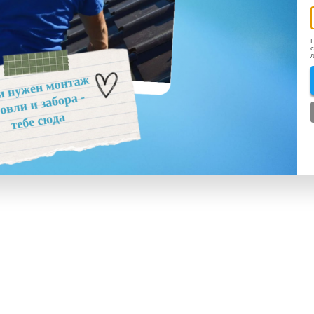
Н
с
д