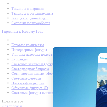
Теплицы и парники
Теплицы промышленные
Беседки и дачный душ
Сотовый поликарбонат
Гирлянды к Новому Году
Готовые комплекты
Интерьерные фигуры
Уличная лазерная подсветка
Гирлянды
Световые занавесы (дождь светодиодный)
Светодиодная бахрома
Сети светодиодные "Нет Лайт"
Световые деревья
Электрофейерверки
Объемные фигуры 3D
Световые фигуры (мотивы)
Показать все
Для террасы