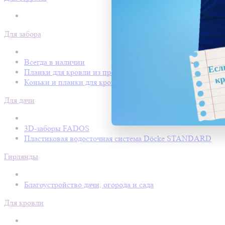
Для забора
Всегда в наличии
Планки для кровли из профнастила
Коньки и планки для кровли Покрофф
Для дачи
3D-заборы FADOS
Пластиковая водосточная система Döcke STANDARD
Гирлянды
Благоустройство дачи, огорода и сада
Для кровли