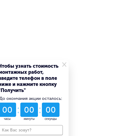
×
Чтобы узнать стоимость
монтажных работ,
введите телефон в поле
ниже и нажмите кнопку
"Получить"
До окончания акции осталось:
53
06
12
дни
часы
минуты