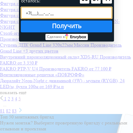
осталось:
Фигура световая "2 СНЕЖИНКИ" 250х50
Фигура световая "Брызги звезд" 400х100
Фигура световая "Созвездие" 55х100
Фигура световая "Звездный фейерверк" 85*175 см NEON-
Получить
NIGHT
Столб ограждения ДПК Grand Line 3D 100х100мм
Сделано в
Производитель
Grand Line
Ступень ДПК Grand Line 320х22мм Массив
Производитель
Grand Line
+3 других цветов
Внутренний пароизоляционный оклад XDS-RU
Производитель
FAKRO
от 3 350 ₽
FAKRO PTP-V U4
Производитель
FAKRO
от 77 100 ₽
Вентиляционные решетки «ПОКРОФФ»
Дюралайт Neon-Night с динамикой (3W) - мульти (RYGB), 24
LED/м, бухта 100м
от 169 ₽/м.п
показать ещё
1
2
3
4
5
...
81
82
83
Топ 50 монтажных бригад
Нужен монтаж? Выберите проверенную бригаду с реальными
отзывами и проектами