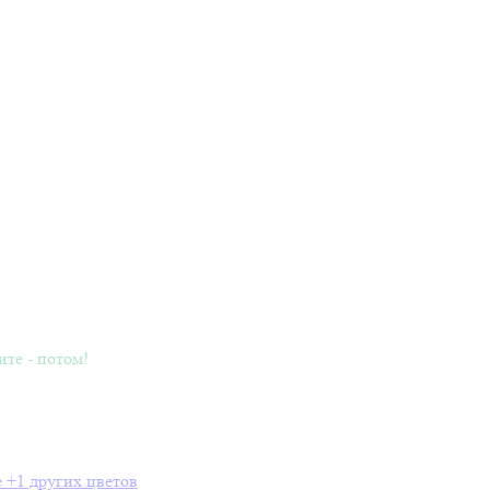
ите - потом!
e
+1 других цветов