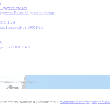
в
1 других цветов
одитель
Borge
+1 других цветов
ЗОСПАН
ель
Покрофф
от 1300 ₽/м2
Э)
дитель
ИЗОСПАН
тзывами и проектами
ерсональных данных и соглашаюсь с
политикой конфиденциально