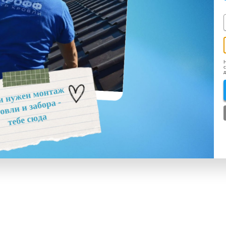
Н
с
д