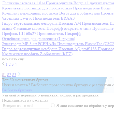
Лестница стеновая 1.8 м
Производитель
Borge
+1 других цвето
Кровельные лестницы для профнастила
Производитель
Borge
+
Комплект переходных мостиков Borge для профнастила
Произв
Черепица Таунус
Производитель
BRAAS
Гидро-вертозащитная мембрана Изоспан AM
Производитель
И
акция
Фасадные кассеты Покрофф открытого типа
Производит
Профиль ПП 60х27
Производитель
Покрофф
Огнебиозащита для древесины (1 группа)
Электроды МР-3 «АРСЕНАЛ»
Производитель
PlasmaTec (СЗС
Гидро-вертозащитная мембрана Изоспан AQ prоff-188
Произво
Крепежный профиль Z-образный (КПZ)
показать ещё
1
2
3
4
...
81
82
83
Топ 50 монтажных бригад
Нужен монтаж? Выберите проверенную бригаду с реальными о
Выбрать бригаду
Узнавайте первыми о новинках, акциях и распродажах
Подпишитесь на рассылку
Я даю согласие на обработку п