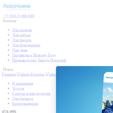
+7 (8412) 466-840
Каталог
Для кровли
Для забора
Для фасада
Для фундамента
Для дачи
Гирлянды к Новому Году
Производство Завода Покрофф
Пенза
Главная
Каталог
Контакты
Акции
Готовые про
О компании
Услуги
Советы и инструкции
Для бизнеса
Кровельщикам