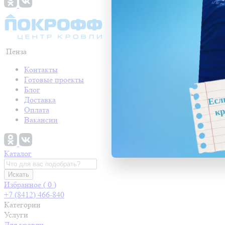
Пенза
Контакты
Готовые проекты
Блог
Доставка
Оплата
Вакансии
Каталог
Искать
Избранное (
0
)
+7 (8412) 466-840
Категории
Услуги
Для кровли