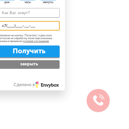
дни
часы
минуты
ажимая на кнопку "
Получить
", я даю свое
огласие на обработку моих персональных
анных и принимаю
условия соглашения
Получить
закрыть
Сделано в