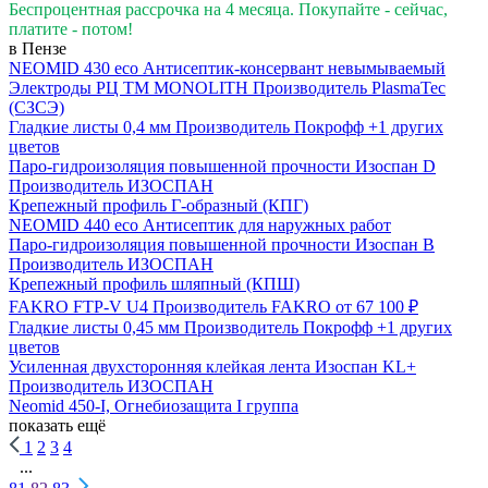
Беспроцентная рассрочка на 4 месяца. Покупайте - сейчас,
платите - потом!
в Пензе
NEOMID 430 eco Антисептик-консервант невымываемый
Электроды РЦ ТМ MONOLITH
Производитель
PlasmaTec
(СЗСЭ)
Гладкие листы 0,4 мм
Производитель
Покрофф
+1 других
цветов
Паро-гидроизоляция повышенной прочности Изоспан D
Производитель
ИЗОСПАН
Крепежный профиль Г-образный (КПГ)
NEOMID 440 eco Антисептик для наружных работ
Паро-гидроизоляция повышенной прочности Изоспан B
Производитель
ИЗОСПАН
Крепежный профиль шляпный (КПШ)
FAKRO FTP-V U4
Производитель
FAKRO
от 67 100 ₽
Гладкие листы 0,45 мм
Производитель
Покрофф
+1 других
цветов
Усиленная двухсторонняя клейкая лента Изоспан KL+
Производитель
ИЗОСПАН
Neomid 450-I, Огнебиозащита I группа
показать ещё
1
2
3
4
...