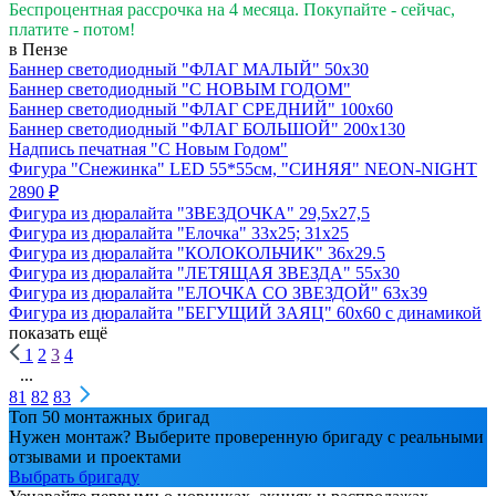
Беспроцентная рассрочка на 4 месяца. Покупайте - сейчас,
платите - потом!
в Пензе
Баннер светодиодный "ФЛАГ МАЛЫЙ" 50х30
Баннер светодиодный "С НОВЫМ ГОДОМ"
Баннер светодиодный "ФЛАГ СРЕДНИЙ" 100х60
Баннер светодиодный "ФЛАГ БОЛЬШОЙ" 200х130
Надпись печатная "С Новым Годом"
Фигура "Снежинка" LED 55*55см, "СИНЯЯ" NEON-NIGHT
2890 ₽
Фигура из дюралайта "ЗВЕЗДОЧКА" 29,5х27,5
Фигура из дюралайта "Елочка" 33х25; 31х25
Фигура из дюралайта "КОЛОКОЛЬЧИК" 36х29.5
Фигура из дюралайта "ЛЕТЯЩАЯ ЗВЕЗДА" 55х30
Фигура из дюралайта "ЕЛОЧКА СО ЗВЕЗДОЙ" 63х39
Фигура из дюралайта "БЕГУЩИЙ ЗАЯЦ" 60х60 с динамикой
показать ещё
1
2
3
4
...
81
82
83
Топ 50 монтажных бригад
Нужен монтаж? Выберите проверенную бригаду с реальными
отзывами и проектами
Выбрать бригаду