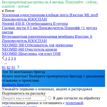
Беспроцентная рассрочка на 4 месяца. Покупайте - сейчас,
платите - потом!
в Пензе
Усиленная односторонняя клейкая лента Изоспан ML proff
Производитель
ИЗОСПАН
Neomid 450-II, Огнебиозащита II группа
Гладкие листы 0,5 мм
Производитель
Покрофф
+1 других
цветов
Ветрозащитная паропроницаемая мембрана Изоспан A
Производитель
ИЗОСПАН
NEOMID 500 Отбеливатель для древесины
NEOMID 660 Очиститель кровли
NEOMID Шпатлевка для плит OSB
1
2
3
4
...
81
82
83
Топ 50 монтажных бригад
Нужен монтаж? Выберите проверенную бригаду с реальными
отзывами и проектами
Выбрать бригаду
Узнавайте первыми о новинках, акциях и распродажах
Подпишитесь на рассылку
Я даю согласие на обработку
персональных данных и соглашаюсь с
политикой