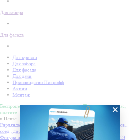
Для забора
Для фасада
Для кровли
Для забора
Для фасада
Для дачи
Производство Покрофф
Акции
Монтаж
Беспроцентная рассрочка на 4 месяца. Покупайте - сейчас,
×
платите - потом!
в Пензе
Гирлянда-нить Vipneon Стринг Лайт IP44 10м прозр. пров.,
соед., диоды теплые белые
Фигура из дюралайта "СНЕГОВИК С МЕТЛОЙ" 100х123