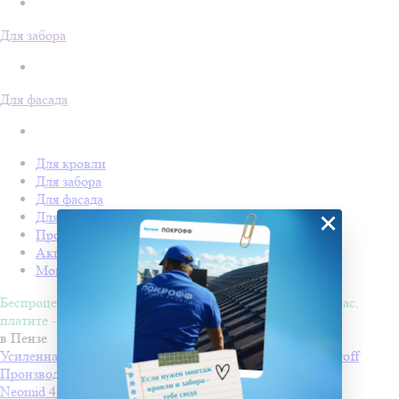
Для забора
Для фасада
Для кровли
Для забора
Для фасада
×
Для дачи
Производство Покрофф
Акции
Монтаж
Беспроцентная рассрочка на 4 месяца. Покупайте - сейчас,
платите - потом!
в Пензе
Усиленная односторонняя клейкая лента Изоспан ML proff
Производитель
ИЗОСПАН
Neomid 450-II, Огнебиозащита II группа