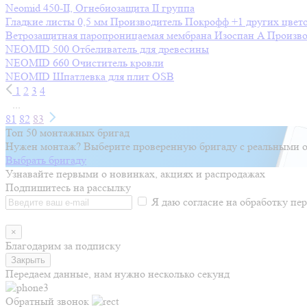
Neomid 450-II, Огнебиозащита II группа
Гладкие листы 0,5 мм
Производитель
Покрофф
+1 других цвет
Ветрозащитная паропроницаемая мембрана Изоспан A
Произво
NEOMID 500 Отбеливатель для древесины
NEOMID 660 Очиститель кровли
NEOMID Шпатлевка для плит OSB
1
2
3
4
...
81
82
83
Топ 50 монтажных бригад
Нужен монтаж? Выберите проверенную бригаду с реальными о
Выбрать бригаду
Узнавайте первыми о новинках, акциях и распродажах
Подпишитесь на рассылку
Я даю согласие на обработку п
×
Благодарим за подписку
Закрыть
Передаем данные, нам нужно несколько секунд
Обратный звонок