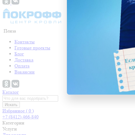
Пенза
Контакты
Готовые проекты
Блог
Доставка
Оплата
Вакансии
Каталог
Искать
Избранное (
0
)
+7 (8412) 466-840
Категории
Услуги
Для кровли