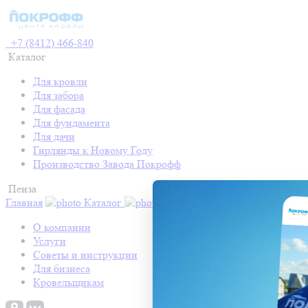
+7 (8412) 466-840
Каталог
Для кровли
Для забора
Для фасада
Для фундамента
Для дачи
Гирлянды к Новому Году
Производство Завода Покрофф
Пенза
Главная
Каталог
Контакты
Акции
Готовые про
О компании
Услуги
Советы и инструкции
Для бизнеса
Кровельщикам