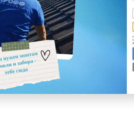
Н
с
д