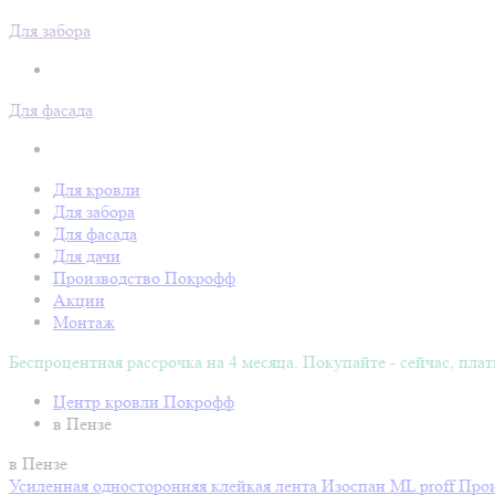
Для забора
Для фасада
Для кровли
Для забора
Для фасада
Для дачи
Производство Покрофф
Акции
Монтаж
Беспроцентная рассрочка на 4 месяца. Покупайте - сейчас, плат
Центр кровли Покрофф
в Пензе
в Пензе
Усиленная односторонняя клейкая лента Изоспан ML proff
Прои