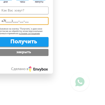
дни
часы
минуты
ажимая на кнопку "
Получить
", я даю свое
огласие на обработку моих персональных
анных и принимаю
условия соглашения
Получить
закрыть
Сделано в