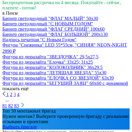
Беспроцентная рассрочка на 4 месяца. Покупайте - сейчас,
платите - потом!
в Пензе
Баннер светодиодный "ФЛАГ МАЛЫЙ" 50х30
Баннер светодиодный "С НОВЫМ ГОДОМ"
Баннер светодиодный "ФЛАГ СРЕДНИЙ" 100х60
Баннер светодиодный "ФЛАГ БОЛЬШОЙ" 200х130
Надпись печатная "С Новым Годом"
Фигура "Снежинка" LED 55*55см, "СИНЯЯ" NEON-NIGHT
2890 ₽
Фигура из дюралайта "ЗВЕЗДОЧКА" 29,5х27,5
Фигура из дюралайта "Елочка" 33х25; 31х25
Фигура из дюралайта "КОЛОКОЛЬЧИК" 36х29.5
Фигура из дюралайта "ЛЕТЯЩАЯ ЗВЕЗДА" 55х30
Фигура из дюралайта "ЕЛОЧКА СО ЗВЕЗДОЙ" 63х39
Фигура из дюралайта "БЕГУЩИЙ ЗАЯЦ" 60х60 с динамикой
показать ещё
1
2
3
4
...
81
82
83
Топ 50 монтажных бригад
Нужен монтаж? Выберите проверенную бригаду с реальными
отзывами и проектами
Выбрать бригаду