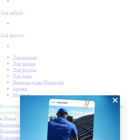
Для забора
Для фасада
Для кровли
Для забора
Для фасада
Для дачи
Производство Покрофф
Акции
Монтаж
×
Беспроцентная рассрочка на 4 месяца. Покупайте - сейчас,
платите - потом!
в Пензе
Коллекция КАРАТ
Производитель
Docke
Коллекция МАТРИЦА
Производитель
Docke
Коллекция КУПОЛ
Производитель
Docke