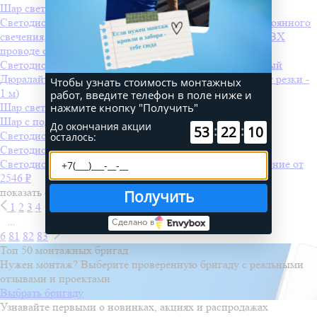
Шар светодиодный, диаметр 50 см
Светодиодная бахрома INFINILITE 3 x 0.7 м, IP44, постоянного
свечения, цвет LED белый холодный, на прозрачном ПВХ
проводе
от 1001 ₽
Светодиодный дождь 2,0х1,5 м фиксинг, холодный белый
Дюралайт-фиксинг 2 жилы, красный-синий-белый (шаг резки -
Чтобы узнать стоимость монтажных
1 м)
работ, введите телефон в поле ниже и
нажмите кнопку "Получить"
Шар светодиодный, диаметр 50 см
Шар с подсветкой
До окончания акции
:
:
53
22
10
Светодиодная консоль LED-MPC-040-R
осталось:
Светодиодная консоль LED-MPC-070-BYP
Светодиодная бахрома 3 x 0.6 м, IP65, постоянное свечение
от
2546 ₽
показать ещё
Получить
1
2
3
4
...
Сделано в
6
81
82
83
Топ 50 монтажных бригад
Нужен монтаж? Выберите проверенную бригаду с реальными
отзывами и проектами
Выбрать бригаду
Узнавайте первыми о новинках, акциях и распродажах