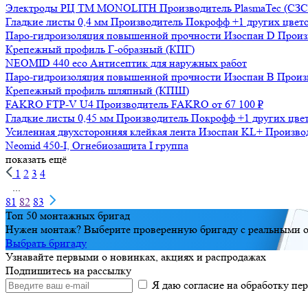
Электроды РЦ ТМ MONOLITH
Производитель
PlasmaTec (СЗ
Гладкие листы 0,4 мм
Производитель
Покрофф
+1 других цвет
Паро-гидроизоляция повышенной прочности Изоспан D
Произ
Крепежный профиль Г-образный (КПГ)
NEOMID 440 eco Антисептик для наружных работ
Паро-гидроизоляция повышенной прочности Изоспан B
Произ
Крепежный профиль шляпный (КПШ)
FAKRO FTP-V U4
Производитель
FAKRO
от 67 100 ₽
Гладкие листы 0,45 мм
Производитель
Покрофф
+1 других цве
Усиленная двухсторонняя клейкая лента Изоспан KL+
Произво
Neomid 450-I, Огнебиозащита I группа
показать ещё
1
2
3
4
...
81
82
83
Топ 50 монтажных бригад
Нужен монтаж? Выберите проверенную бригаду с реальными о
Выбрать бригаду
Узнавайте первыми о новинках, акциях и распродажах
Подпишитесь на рассылку
Я даю согласие на обработку п