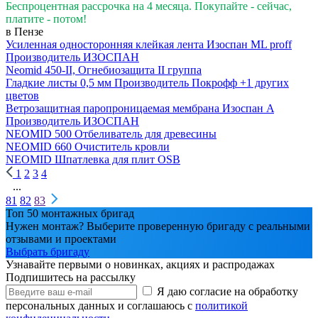
Беспроцентная рассрочка на 4 месяца. Покупайте - сейчас,
платите - потом!
в Пензе
Усиленная односторонняя клейкая лента Изоспан ML proff
Производитель
ИЗОСПАН
Neomid 450-II, Огнебиозащита II группа
Гладкие листы 0,5 мм
Производитель
Покрофф
+1 других
цветов
Ветрозащитная паропроницаемая мембрана Изоспан A
Производитель
ИЗОСПАН
NEOMID 500 Отбеливатель для древесины
NEOMID 660 Очиститель кровли
NEOMID Шпатлевка для плит OSB
1
2
3
4
...
81
82
83
Топ 50 монтажных бригад
Нужен монтаж? Выберите проверенную бригаду с реальными
отзывами и проектами
Выбрать бригаду
Узнавайте первыми о новинках, акциях и распродажах
Подпишитесь на рассылку
Я даю согласие на обработку
персональных данных и соглашаюсь с
политикой