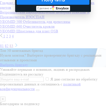
Гладкие листы 0,5 мм
Производитель
Покрофф
+1 других
цветов
Сделано в
Ветрозащитная паропроницаемая мембрана Изоспан A
Производитель
ИЗОСПАН
NEOMID 500 Отбеливатель для древесины
NEOMID 660 Очиститель кровли
NEOMID Шпатлевка для плит OSB
1
2
3
4
...
81
82
83
Топ 50 монтажных бригад
Нужен монтаж? Выберите проверенную бригаду с реальными
отзывами и проектами
Выбрать бригаду
Узнавайте первыми о новинках, акциях и распродажах
Подпишитесь на рассылку
Я даю согласие на обработку
персональных данных и соглашаюсь с
политикой
конфиденциальности
×
Благодарим за подписку