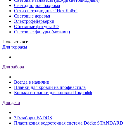
Световые занавесы (дождь светодиодный)
Светодиодная бахрома
Сети светодиодные "Нет Лайт"
Световые деревья
Электрофейерверки
Объемные фигуры 3D
Световые фигуры (мотивы)
Показать все
Для террасы
Для забора
Всегда в наличии
Планки для кровли из профнастила
Коньки и планки для кровли Покрофф
Для дачи
3D-заборы FADOS
Пластиковая водосточная система Döcke STANDARD