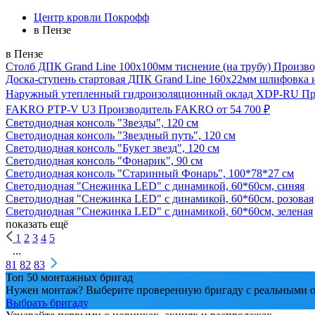
Центр кровли Покрофф
в Пензе
в Пензе
Столб ДПК Grand Line 100х100мм тиснение (на трубу)
Произво
Доска-ступень стартовая ДПК Grand Line 160х22мм шлифовка 
Наружный утепленный гидроизоляционный оклад XDP-RU
Пр
FAKRO PTP-V U3
Производитель
FAKRO
от 54 700 ₽
Светодиодная консоль "Звезды", 120 см
Светодиодная консоль "Звездный путь", 120 см
Светодиодная консоль "Букет звезд", 120 см
Светодиодная консоль "Фонарик", 90 см
Светодиодная консоль "Старинный Фонарь", 100*78*27 см
Светодиодная "Снежинка LED" с динамикой, 60*60см, синяя
Светодиодная "Снежинка LED" с динамикой, 60*60см, розовая
Светодиодная "Снежинка LED" с динамикой, 60*60см, зеленая
показать ещё
1
2
3
4
5
...
81
82
83
Топ 50 монтажных бригад
Нужен монтаж? Выберите проверенную бригаду с реальными о
Выбрать бригаду