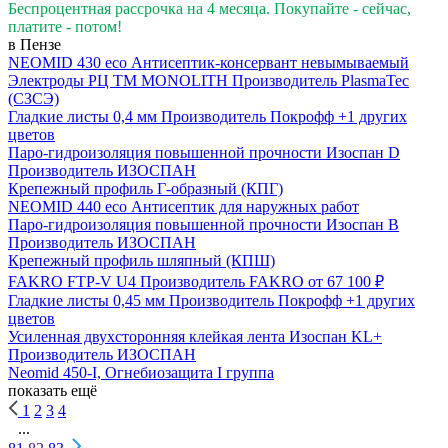
Беспроцентная рассрочка на 4 месяца. Покупайте - сейчас,
платите - потом!
в Пензе
NEOMID 430 eco Антисептик-консервант невымываемый
Электроды РЦ ТМ MONOLITH
Производитель
PlasmaTec
(СЗСЭ)
Гладкие листы 0,4 мм
Производитель
Покрофф
+1 других
цветов
Паро-гидроизоляция повышенной прочности Изоспан D
Производитель
ИЗОСПАН
Крепежный профиль Г-образный (КПГ)
NEOMID 440 eco Антисептик для наружных работ
Паро-гидроизоляция повышенной прочности Изоспан B
Производитель
ИЗОСПАН
Крепежный профиль шляпный (КПШ)
FAKRO FTP-V U4
Производитель
FAKRO
от 67 100 ₽
Гладкие листы 0,45 мм
Производитель
Покрофф
+1 других
цветов
Усиленная двухсторонняя клейкая лента Изоспан KL+
Производитель
ИЗОСПАН
Neomid 450-I, Огнебиозащита I группа
показать ещё
1
2
3
4
...