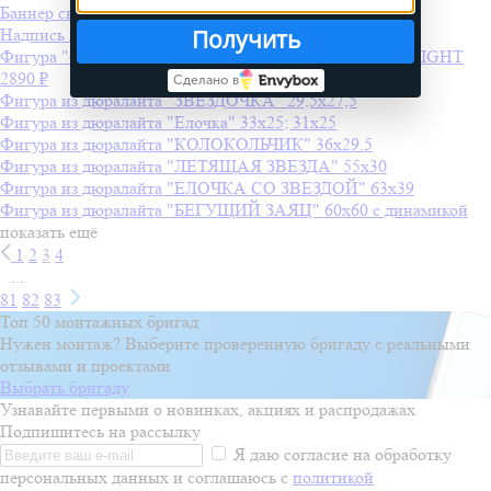
Баннер светодиодный "ФЛАГ БОЛЬШОЙ" 200х130
Получить
Надпись печатная "С Новым Годом"
Фигура "Снежинка" LED 55*55см, "СИНЯЯ" NEON-NIGHT
2890 ₽
Сделано в
Фигура из дюралайта "ЗВЕЗДОЧКА" 29,5х27,5
Фигура из дюралайта "Елочка" 33х25; 31х25
Фигура из дюралайта "КОЛОКОЛЬЧИК" 36х29.5
Фигура из дюралайта "ЛЕТЯЩАЯ ЗВЕЗДА" 55х30
Фигура из дюралайта "ЕЛОЧКА СО ЗВЕЗДОЙ" 63х39
Фигура из дюралайта "БЕГУЩИЙ ЗАЯЦ" 60х60 с динамикой
показать ещё
1
2
3
4
...
81
82
83
Топ 50 монтажных бригад
Нужен монтаж? Выберите проверенную бригаду с реальными
отзывами и проектами
Выбрать бригаду
Узнавайте первыми о новинках, акциях и распродажах
Подпишитесь на рассылку
Я даю согласие на обработку
персональных данных и соглашаюсь с
политикой