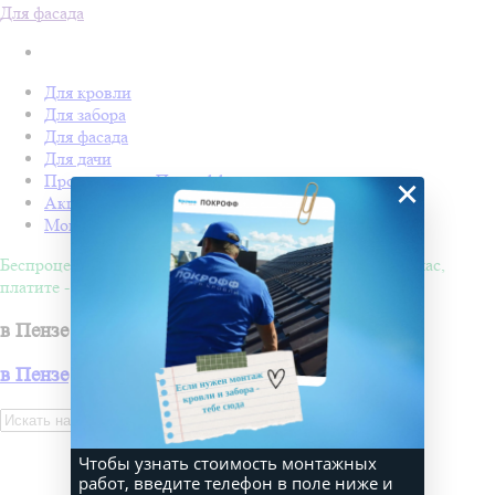
Для фасада
Для кровли
Для забора
Для фасада
Для дачи
Производство Покрофф
×
Акции
Монтаж
Беспроцентная рассрочка на 4 месяца. Покупайте - сейчас,
платите - потом!
в Пензе
в Пензе
Искать
Чтобы узнать стоимость монтажных
работ, введите телефон в поле ниже и