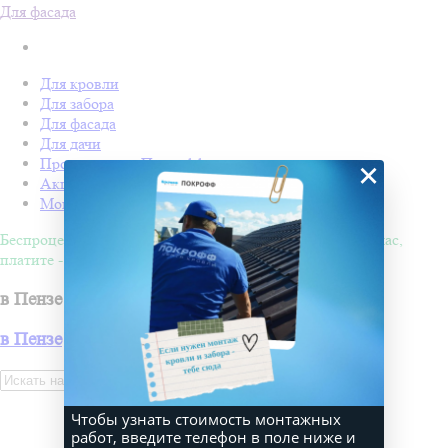
Для фасада
Для кровли
Для забора
Для фасада
Для дачи
Производство Покрофф
×
Акции
Монтаж
Беспроцентная рассрочка на 4 месяца. Покупайте - сейчас,
платите - потом!
в Пензе
в Пензе
Искать
Чтобы узнать стоимость монтажных
работ, введите телефон в поле ниже и