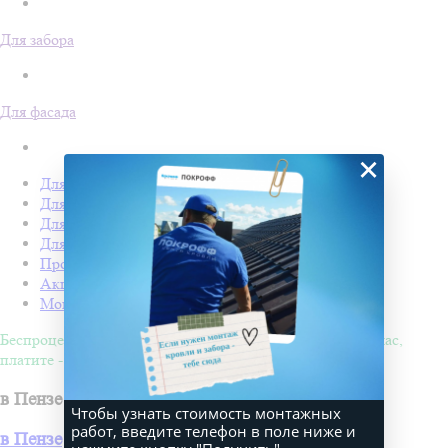
Для забора
Для фасада
×
Для кровли
Для забора
Для фасада
Для дачи
Производство Покрофф
Акции
Монтаж
Беспроцентная рассрочка на 4 месяца. Покупайте - сейчас,
платите - потом!
в Пензе
Чтобы узнать стоимость монтажных
работ, введите телефон в поле ниже и
в Пензе