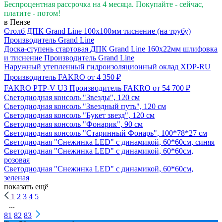
Беспроцентная рассрочка на 4 месяца. Покупайте - сейчас,
платите - потом!
в Пензе
Столб ДПК Grand Line 100х100мм тиснение (на трубу)
Производитель
Grand Line
Доска-ступень стартовая ДПК Grand Line 160х22мм шлифовка
и тиснение
Производитель
Grand Line
Наружный утепленный гидроизоляционный оклад XDP-RU
Производитель
FAKRO
от 4 350 ₽
FAKRO PTP-V U3
Производитель
FAKRO
от 54 700 ₽
Светодиодная консоль "Звезды", 120 см
Светодиодная консоль "Звездный путь", 120 см
Светодиодная консоль "Букет звезд", 120 см
Светодиодная консоль "Фонарик", 90 см
Светодиодная консоль "Старинный Фонарь", 100*78*27 см
Светодиодная "Снежинка LED" с динамикой, 60*60см, синяя
Светодиодная "Снежинка LED" с динамикой, 60*60см,
розовая
Светодиодная "Снежинка LED" с динамикой, 60*60см,
зеленая
показать ещё
1
2
3
4
5
...
81
82
83