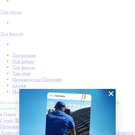
Для забора
Для фасада
Для кровли
Для забора
Для фасада
Для дачи
Производство Покрофф
Акции
×
Монтаж
Беспроцентная рассрочка на 4 месяца. Покупайте - сейчас,
платите - потом!
в Пензе
Столб ДПК Grand Line 100х100мм тиснение (на трубу)
Производитель
Grand Line
Доска-ступень стартовая ДПК Grand Line 160х22мм шлифовка и