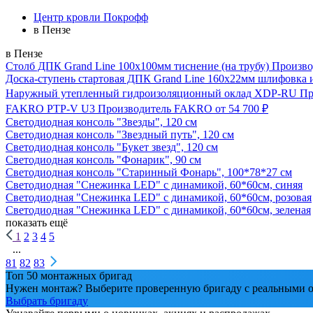
Центр кровли Покрофф
в Пензе
в Пензе
Столб ДПК Grand Line 100х100мм тиснение (на трубу)
Произво
Доска-ступень стартовая ДПК Grand Line 160х22мм шлифовка 
Наружный утепленный гидроизоляционный оклад XDP-RU
Пр
FAKRO PTP-V U3
Производитель
FAKRO
от 54 700 ₽
Светодиодная консоль "Звезды", 120 см
Светодиодная консоль "Звездный путь", 120 см
Светодиодная консоль "Букет звезд", 120 см
Светодиодная консоль "Фонарик", 90 см
Светодиодная консоль "Старинный Фонарь", 100*78*27 см
Светодиодная "Снежинка LED" с динамикой, 60*60см, синяя
Светодиодная "Снежинка LED" с динамикой, 60*60см, розовая
Светодиодная "Снежинка LED" с динамикой, 60*60см, зеленая
показать ещё
1
2
3
4
5
...
81
82
83
Топ 50 монтажных бригад
Нужен монтаж? Выберите проверенную бригаду с реальными о
Выбрать бригаду