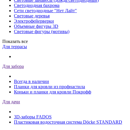
Световые занавесы (дождь светодиодный)
Светодиодная бахрома
Сети светодиодные "Нет Лайт"
Световые деревья
Электрофейерверки
Объемные фигуры 3D
Световые фигуры (мотивы)
Показать все
Для террасы
Для забора
Всегда в наличии
Планки для кровли из профнастила
Коньки и планки для кровли Покрофф
Для дачи
3D-заборы FADOS
Пластиковая водосточная система Döcke STANDARD