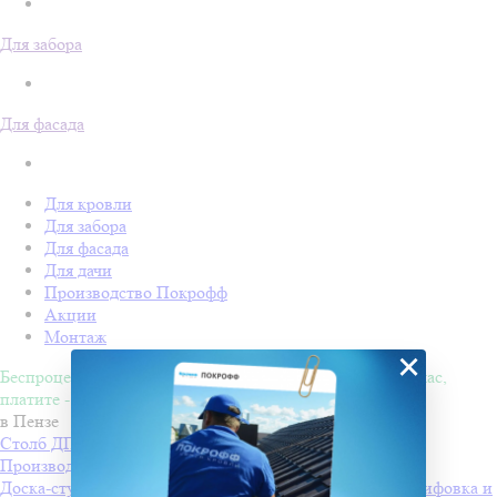
Для забора
Для фасада
Для кровли
Для забора
Для фасада
Для дачи
Производство Покрофф
Акции
Монтаж
×
Беспроцентная рассрочка на 4 месяца. Покупайте - сейчас,
платите - потом!
в Пензе
Столб ДПК Grand Line 100х100мм тиснение (на трубу)
Производитель
Grand Line
Доска-ступень стартовая ДПК Grand Line 160х22мм шлифовка и