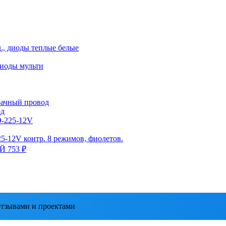
д., диоды теплые белые
диоды мульти
зрачный провод
од
D-225-12V
25-12V контр. 8 режимов, фиолетов.
ЫЙ
753 ₽
тзывами и проектами