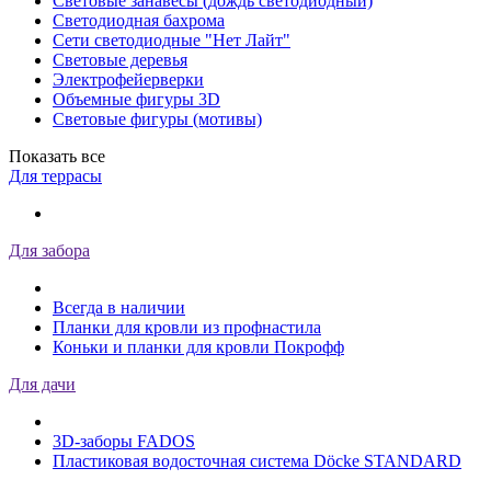
Световые занавесы (дождь светодиодный)
Светодиодная бахрома
Сети светодиодные "Нет Лайт"
Световые деревья
Электрофейерверки
Объемные фигуры 3D
Световые фигуры (мотивы)
Показать все
Для террасы
Для забора
Всегда в наличии
Планки для кровли из профнастила
Коньки и планки для кровли Покрофф
Для дачи
3D-заборы FADOS
Пластиковая водосточная система Döcke STANDARD