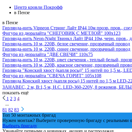
Центр кровли Покрофф
в Пензе
в Пензе
Гирлянда-нить Vipneon Стринг Лайт IP44 10м прозр. пров., сое
Фигура из дюралайта "СНЕГОВИК С МЕТЛОЙ" 100х123
Гирлянда-нить Neon-Night Твинкл Лайт IP44 10м, черн. пров., 
Гирлянда-нить 10 м, 220В, белое свечение, прозрачный провод
Гирлянда-нить 10 м, 220В, синее свечение, прозрачный провод
Фигура из дюралайта "ДВЕ СВЕЧИ" 110х75
Гирлянда-нить 10 м, 220В, цвет свечения - теплый белый, про
Гирлянда-нить 10 м, 220В, красное свечение, прозрачный пров
Гирлянда "Конский хвост (капля росы)" 15 нитей по 1,5 м., LE
Фигура из дюралайта "СВЕЧА ГОРИТ" 105х108
Гирлянда Конский хвост (капля росы) 15 нитей по 1,5 м LED-2
ЗАНАВЕС, 2 м, В:1,5 м, Н.С. LED-360-220V, 8 режимов, БЕЛ
показать ещё
1
2
3
4
...
81
82
83
Топ 50 монтажных бригад
Нужен монтаж? Выберите проверенную бригаду с реальными о
Выбрать бригаду
Узнавайте первыми о новинках, акциях и распродажах