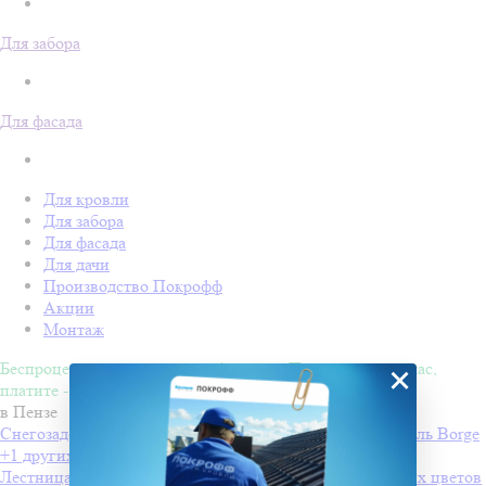
Для забора
Для фасада
Для кровли
Для забора
Для фасада
Для дачи
Производство Покрофф
Акции
Монтаж
Беспроцентная рассрочка на 4 месяца. Покупайте - сейчас,
×
платите - потом!
в Пензе
Снегозадержатели Вorge для профнастила
Производитель
Borge
+1 других цветов
Лестница стеновая 1.8 м
Производитель
Borge
+1 других цветов