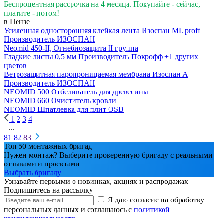
Беспроцентная рассрочка на 4 месяца. Покупайте - сейчас,
платите - потом!
в Пензе
Усиленная односторонняя клейкая лента Изоспан ML proff
Производитель
ИЗОСПАН
Neomid 450-II, Огнебиозащита II группа
Гладкие листы 0,5 мм
Производитель
Покрофф
+1 других
цветов
Ветрозащитная паропроницаемая мембрана Изоспан A
Производитель
ИЗОСПАН
NEOMID 500 Отбеливатель для древесины
NEOMID 660 Очиститель кровли
NEOMID Шпатлевка для плит OSB
1
2
3
4
...
81
82
83
Топ 50 монтажных бригад
Нужен монтаж? Выберите проверенную бригаду с реальными
отзывами и проектами
Выбрать бригаду
Узнавайте первыми о новинках, акциях и распродажах
Подпишитесь на рассылку
Я даю согласие на обработку
персональных данных и соглашаюсь с
политикой