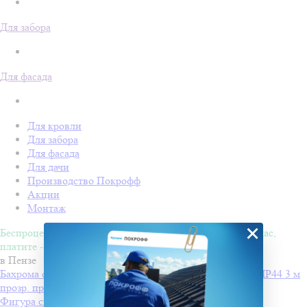
Для забора
Для фасада
Для кровли
Для забора
Для фасада
Для дачи
Производство Покрофф
Акции
Монтаж
×
Беспроцентная рассрочка на 4 месяца. Покупайте - сейчас,
платите - потом!
в Пензе
Бахрома светодиодн INFINILITE Одесская с мерц. эфф IP44 3 м
прозр. пров., соед., бел. хол
от 1270 ₽
Фигура световая "Олени везут Санта Клауса на санях"