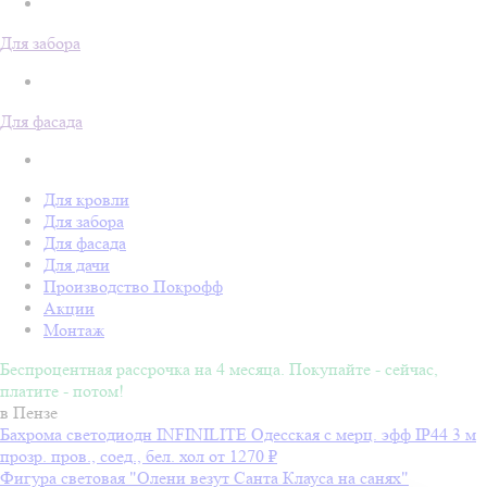
Для забора
Для фасада
Для кровли
Для забора
Для фасада
Для дачи
Производство Покрофф
Акции
Монтаж
Беспроцентная рассрочка на 4 месяца. Покупайте - сейчас,
платите - потом!
в Пензе
Бахрома светодиодн INFINILITE Одесская с мерц. эфф IP44 3 м
прозр. пров., соед., бел. хол
от 1270 ₽
Фигура световая "Олени везут Санта Клауса на санях"