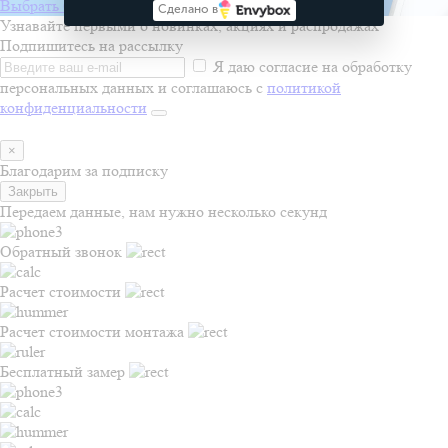
Выбрать бригаду
Сделано в
Узнавайте первыми о новинках, акциях и распродажах
Подпишитесь на рассылку
Я даю согласие на обработку
персональных данных и соглашаюсь с
политикой
конфиденциальности
×
Благодарим за подписку
Закрыть
Передаем данные, нам нужно несколько секунд
Обратный звонок
Расчет стоимости
Расчет стоимости монтажа
Бесплатный замер