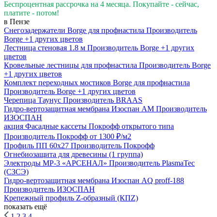
Беспроцентная рассрочка на 4 месяца. Покупайте - сейчас,
платите - потом!
в Пензе
Снегозадержатели Вorge для профнастила
Производитель
Borge
+1 других цветов
Лестница стеновая 1.8 м
Производитель
Borge
+1 других
цветов
Кровельные лестницы для профнастила
Производитель
Borge
+1 других цветов
Комплект переходных мостиков Borge для профнастила
Производитель
Borge
+1 других цветов
Черепица Таунус
Производитель
BRAAS
Гидро-вертозащитная мембрана Изоспан AM
Производитель
ИЗОСПАН
акция
Фасадные кассеты Покрофф открытого типа
Производитель
Покрофф
от 1300 ₽/м2
Профиль ПП 60х27
Производитель
Покрофф
Огнебиозащита для древесины (1 группа)
Электроды МР-3 «АРСЕНАЛ»
Производитель
PlasmaTec
(СЗСЭ)
Гидро-вертозащитная мембрана Изоспан AQ prоff-188
Производитель
ИЗОСПАН
Крепежный профиль Z-образный (КПZ)
показать ещё
1
2
3
4