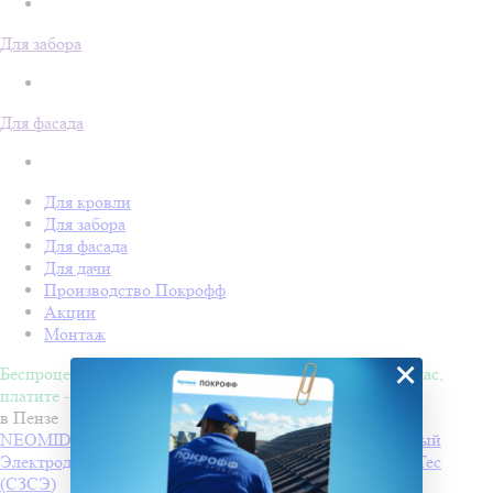
Для забора
Для фасада
Для кровли
Для забора
Для фасада
Для дачи
Производство Покрофф
Акции
Монтаж
×
Беспроцентная рассрочка на 4 месяца. Покупайте - сейчас,
платите - потом!
в Пензе
NEOMID 430 eco Антисептик-консервант невымываемый
Электроды РЦ ТМ MONOLITH
Производитель
PlasmaTec
(СЗСЭ)