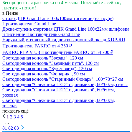
Беспроцентная рассрочка на 4 месяца. Покупайте - сейчас,
платите - потом!
в Пензе
Столб ДПК Grand Line 100х100мм тиснение (на трубу)
Производитель
Grand Line
Доска-ступень стартовая ДПК Grand Line 160х22мм шлифовка
и тиснение
Производитель
Grand Line
Наружный утепленный гидроизоляционный оклад XDP-RU
Производитель
FAKRO
от 4 350 ₽
FAKRO PTP-V U3
Производитель
FAKRO
от 54 700 ₽
Светодиодная консоль "Звезды", 120 см
Светодиодная консоль "Звездный путь", 120 см
Светодиодная консоль "Букет звезд", 120 см
Светодиодная консоль "Фонарик", 90 см
Светодиодная консоль "Старинный Фонарь", 100*78*27 см
Светодиодная "Снежинка LED" с динамикой, 60*60см, синяя
Светодиодная "Снежинка LED" с динамикой, 60*60см,
розовая
Светодиодная "Снежинка LED" с динамикой, 60*60см,
зеленая
показать ещё
1
2
3
4
5
...
81
82
83