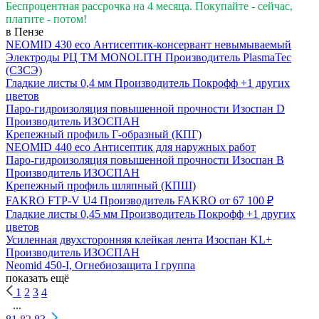
Беспроцентная рассрочка на 4 месяца. Покупайте - сейчас,
платите - потом!
в Пензе
NEOMID 430 eco Антисептик-консервант невымываемый
Электроды РЦ ТМ MONOLITH
Производитель
PlasmaTec
(СЗСЭ)
Гладкие листы 0,4 мм
Производитель
Покрофф
+1 других
цветов
Паро-гидроизоляция повышенной прочности Изоспан D
Производитель
ИЗОСПАН
Крепежный профиль Г-образный (КПГ)
NEOMID 440 eco Антисептик для наружных работ
Паро-гидроизоляция повышенной прочности Изоспан B
Производитель
ИЗОСПАН
Крепежный профиль шляпный (КПШ)
FAKRO FTP-V U4
Производитель
FAKRO
от 67 100 ₽
Гладкие листы 0,45 мм
Производитель
Покрофф
+1 других
цветов
Усиленная двухсторонняя клейкая лента Изоспан KL+
Производитель
ИЗОСПАН
Neomid 450-I, Огнебиозащита I группа
показать ещё
1
2
3
4
...