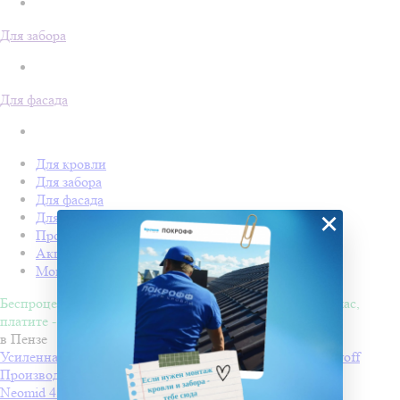
Для забора
Для фасада
Для кровли
Для забора
Для фасада
×
Для дачи
Производство Покрофф
Акции
Монтаж
Беспроцентная рассрочка на 4 месяца. Покупайте - сейчас,
платите - потом!
в Пензе
Усиленная односторонняя клейкая лента Изоспан ML proff
Производитель
ИЗОСПАН
Neomid 450-II, Огнебиозащита II группа