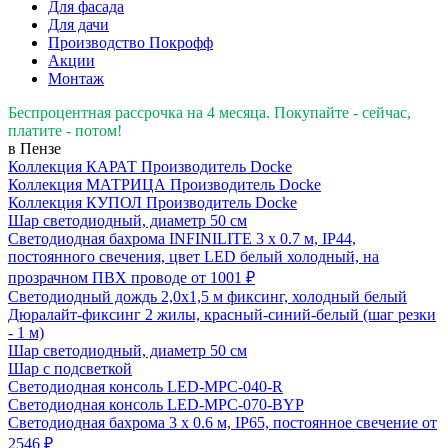
Для фасада
Для дачи
Производство Покрофф
Акции
Монтаж
Беспроцентная рассрочка на 4 месяца. Покупайте - сейчас,
платите - потом!
в Пензе
Коллекция КАРАТ
Производитель
Docke
Коллекция МАТРИЦА
Производитель
Docke
Коллекция КУПОЛ
Производитель
Docke
Шар светодиодный, диаметр 50 см
Светодиодная бахрома INFINILITE 3 x 0.7 м, IP44,
постоянного свечения, цвет LED белый холодный, на
прозрачном ПВХ проводе
от 1001 ₽
Светодиодный дождь 2,0х1,5 м фиксинг, холодный белый
Дюралайт-фиксинг 2 жилы, красный-синий-белый (шаг резки
- 1 м)
Шар светодиодный, диаметр 50 см
Шар с подсветкой
Светодиодная консоль LED-MPC-040-R
Светодиодная консоль LED-MPC-070-BYP
Светодиодная бахрома 3 x 0.6 м, IP65, постоянное свечение
от
2546 ₽