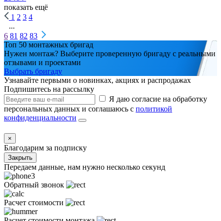
показать ещё
1
2
3
4
...
6
81
82
83
Топ 50 монтажных бригад
Нужен монтаж? Выберите проверенную бригаду с реальными
отзывами и проектами
Выбрать бригаду
Узнавайте первыми о новинках, акциях и распродажах
Подпишитесь на рассылку
Я даю согласие на обработку
персональных данных и соглашаюсь с
политикой
конфиденциальности
×
Благодарим за подписку
Закрыть
Передаем данные, нам нужно несколько секунд
Обратный звонок
Расчет стоимости
Расчет стоимости монтажа