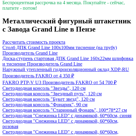
Беспроцентная рассрочка на 4 месяца. Покупайте - сейчас,
платите - потом!
Металлический фигурный штакетник
с Завода Grand Line в Пензе
Рассчитать стоимость проекта
Столб ДПК Grand Line 100х100мм тиснение (на трубу)
Производитель
Grand Line
Доска-ступень стартовая ДПК Grand Line 160х22мм шлифовка
и тиснение
Производитель
Grand Line
Наружный утепленный гидроизоляционный оклад XDP-RU
Производитель
FAKRO
от 4 350 ₽
FAKRO PTP-V U3
Производитель
FAKRO
от 54 700 ₽
Светодиодная консоль "Звезды", 120 см
Светодиодная консоль "Звездный путь", 120 см
Светодиодная консоль "Букет звезд", 120 см
Светодиодная консоль "Фонарик", 90 см
Светодиодная консоль "Старинный Фонарь", 100*78*27 см
Светодиодная "Снежинка LED" с динамикой, 60*60см, синяя
Светодиодная "Снежинка LED" с динамикой, 60*60см,
розовая
Светодиодная "Снежинка LED" с динамикой, 60*60см,