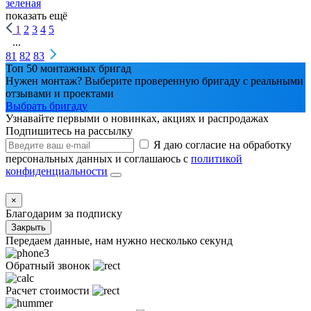
зеленая
показать ещё
1
2
3
4
5
...
81
82
83
Топ 50 монтажных бригад
Нужен монтаж? Выберите проверенную бригаду с реальными
отзывами и проектами
Выбрать бригаду
Узнавайте первыми о новинках, акциях и распродажах
Подпишитесь на рассылку
Я даю согласие на обработку
персональных данных и соглашаюсь с
политикой
конфиденциальности
×
Благодарим за подписку
Закрыть
Передаем данные, нам нужно несколько секунд
Обратный звонок
Расчет стоимости