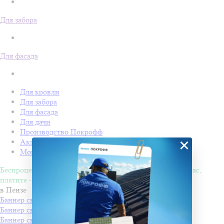
Для забора
Для фасада
Для кровли
Для забора
Для фасада
Для дачи
Производство Покрофф
×
Акции
Монтаж
Беспроцентная рассрочка на 4 месяца. Покупайте - сейчас,
платите - потом!
в Пензе
Баннер светодиодный "ФЛАГ МАЛЫЙ" 50х30
Баннер светодиодный "С НОВЫМ ГОДОМ"
Баннер светодиодный "ФЛАГ СРЕДНИЙ" 100х60