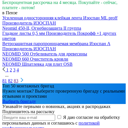
Беспроцентная рассрочка на 4 месяца. Покупайте - сейчас,
платите - потом!
в Пензе
Усиленная односторонняя клейкая лента Изоспан ML proff
Производитель
ИЗОСПАН
Neomid 450-II, Огнебиозащита II группа
Гладкие листы 0,5 мм
Производитель
Покрофф
+1 других
цветов
Ветрозащитная паропроницаемая мембрана Изоспан A
Производитель
ИЗОСПАН
NEOMID 500 Отбеливатель для древесины
NEOMID 660 Очиститель кровли
NEOMID Шпатлевка для плит OSB
1
2
3
4
...
81
82
83
Топ 50 монтажных бригад
Нужен монтаж? Выберите проверенную бригаду с реальными
отзывами и проектами
Выбрать бригаду
Узнавайте первыми о новинках, акциях и распродажах
Подпишитесь на рассылку
Я даю согласие на обработку
персональных данных и соглашаюсь с
политикой