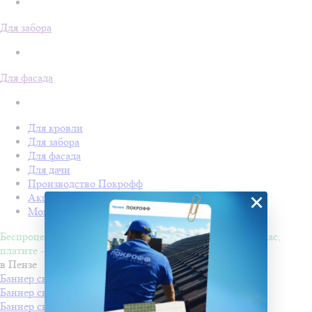
Для забора
Для фасада
Для кровли
Для забора
Для фасада
Для дачи
Производство Покрофф
×
Акции
Монтаж
Беспроцентная рассрочка на 4 месяца. Покупайте - сейчас,
платите - потом!
в Пензе
Баннер светодиодный "ФЛАГ МАЛЫЙ" 50х30
Баннер светодиодный "С НОВЫМ ГОДОМ"
Баннер светодиодный "ФЛАГ СРЕДНИЙ" 100х60