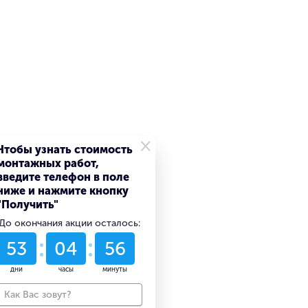
×
Чтобы узнать стоимость
монтажных работ,
введите телефон в поле
ниже и нажмите кнопку
"Получить"
До окончания акции осталось:
53
04
56
дни
часы
минуты