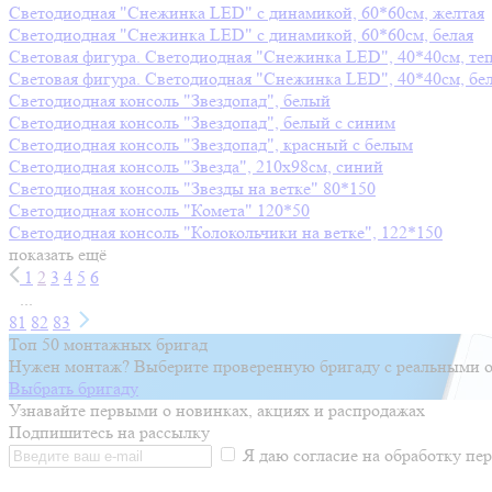
Светодиодная "Снежинка LED" с динамикой, 60*60см, желтая
Светодиодная "Снежинка LED" с динамикой, 60*60см, белая
Световая фигура. Светодиодная "Снежинка LED", 40*40см, те
Световая фигура. Светодиодная "Снежинка LED", 40*40см, бе
Светодиодная консоль "Звездопад", белый
Светодиодная консоль "Звездопад", белый с синим
Светодиодная консоль "Звездопад", красный с белым
Светодиодная консоль "Звезда", 210х98см, синий
Светодиодная консоль "Звезды на ветке" 80*150
Светодиодная консоль "Комета" 120*50
Светодиодная консоль "Колокольчики на ветке", 122*150
показать ещё
1
2
3
4
5
6
...
81
82
83
Топ 50 монтажных бригад
Нужен монтаж? Выберите проверенную бригаду с реальными о
Выбрать бригаду
Узнавайте первыми о новинках, акциях и распродажах
Подпишитесь на рассылку
Я даю согласие на обработку п