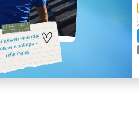
Н
с
д