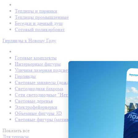
Теплицы и парники
Теплицы промышленные
Беседки и дачный душ
Сотовый поликарбонат
Гирлянды к Новому Году
Готовые комплекты
Интерьерные фигуры
Уличная лазерная подсветка
Гирлянды
Световые занавесы (дождь светодиодный)
Светодиодная бахрома
Сети светодиодные "Нет Лайт"
Световые деревья
Электрофейерверки
Объемные фигуры 3D
Световые фигуры (мотивы)
Показать все
Для террасы