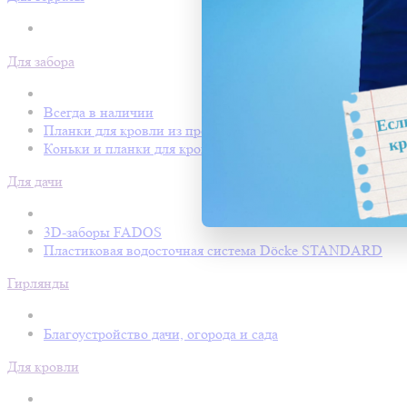
Для забора
Всегда в наличии
Планки для кровли из профнастила
Коньки и планки для кровли Покрофф
Для дачи
3D-заборы FADOS
Пластиковая водосточная система Döcke STANDARD
Гирлянды
Благоустройство дачи, огорода и сада
Для кровли