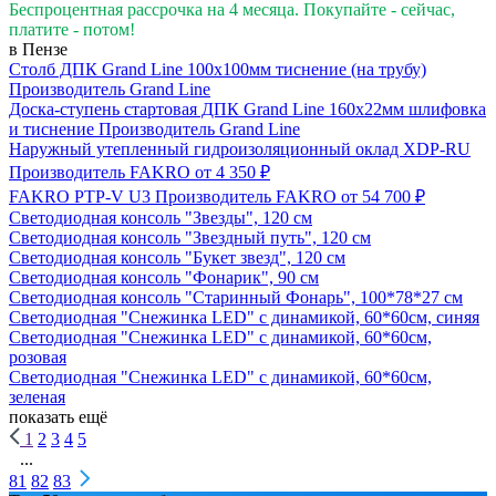
Беспроцентная рассрочка на 4 месяца. Покупайте - сейчас,
платите - потом!
в Пензе
Столб ДПК Grand Line 100х100мм тиснение (на трубу)
Производитель
Grand Line
Доска-ступень стартовая ДПК Grand Line 160х22мм шлифовка
и тиснение
Производитель
Grand Line
Наружный утепленный гидроизоляционный оклад XDP-RU
Производитель
FAKRO
от 4 350 ₽
FAKRO PTP-V U3
Производитель
FAKRO
от 54 700 ₽
Светодиодная консоль "Звезды", 120 см
Светодиодная консоль "Звездный путь", 120 см
Светодиодная консоль "Букет звезд", 120 см
Светодиодная консоль "Фонарик", 90 см
Светодиодная консоль "Старинный Фонарь", 100*78*27 см
Светодиодная "Снежинка LED" с динамикой, 60*60см, синяя
Светодиодная "Снежинка LED" с динамикой, 60*60см,
розовая
Светодиодная "Снежинка LED" с динамикой, 60*60см,
зеленая
показать ещё
1
2
3
4
5
...
81
82
83