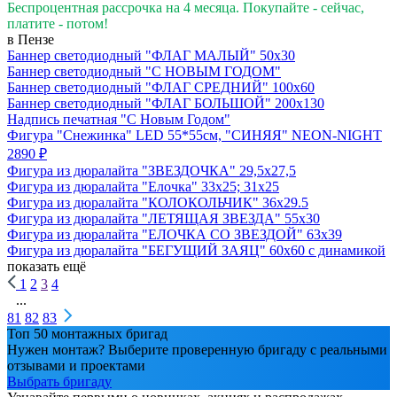
Беспроцентная рассрочка на 4 месяца. Покупайте - сейчас,
платите - потом!
в Пензе
Баннер светодиодный "ФЛАГ МАЛЫЙ" 50х30
Баннер светодиодный "С НОВЫМ ГОДОМ"
Баннер светодиодный "ФЛАГ СРЕДНИЙ" 100х60
Баннер светодиодный "ФЛАГ БОЛЬШОЙ" 200х130
Надпись печатная "С Новым Годом"
Фигура "Снежинка" LED 55*55см, "СИНЯЯ" NEON-NIGHT
2890 ₽
Фигура из дюралайта "ЗВЕЗДОЧКА" 29,5х27,5
Фигура из дюралайта "Елочка" 33х25; 31х25
Фигура из дюралайта "КОЛОКОЛЬЧИК" 36х29.5
Фигура из дюралайта "ЛЕТЯЩАЯ ЗВЕЗДА" 55х30
Фигура из дюралайта "ЕЛОЧКА СО ЗВЕЗДОЙ" 63х39
Фигура из дюралайта "БЕГУЩИЙ ЗАЯЦ" 60х60 с динамикой
показать ещё
1
2
3
4
...
81
82
83
Топ 50 монтажных бригад
Нужен монтаж? Выберите проверенную бригаду с реальными
отзывами и проектами
Выбрать бригаду