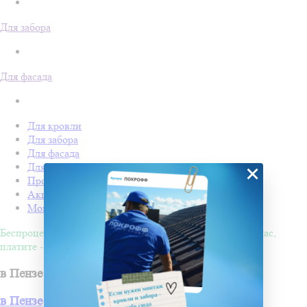
Для забора
Для фасада
Для кровли
Для забора
Для фасада
Для дачи
×
Производство Покрофф
Акции
Монтаж
Беспроцентная рассрочка на 4 месяца. Покупайте - сейчас,
платите - потом!
в Пензе
в Пензе