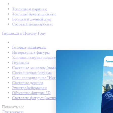
Теплицы и парники
Теплицы промышленные
Беседки и дачный душ
Сотовый поликарбонат
Гирлянды к Новому Году
Готовые комплекты
Интерьерные фигуры
Уличная лазерная подсветка
Гирлянды
Световые занавесы (дождь светодиодный)
Светодиодная бахрома
Сети светодиодные "Нет Лайт"
Световые деревья
Электрофейерверки
Объемные фигуры 3D
Световые фигуры (мотивы)
Показать все
Для террасы