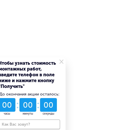
×
Чтобы узнать стоимость
монтажных работ,
введите телефон в поле
ниже и нажмите кнопку
"Получить"
До окончания акции осталось:
53
15
30
дни
часы
минуты