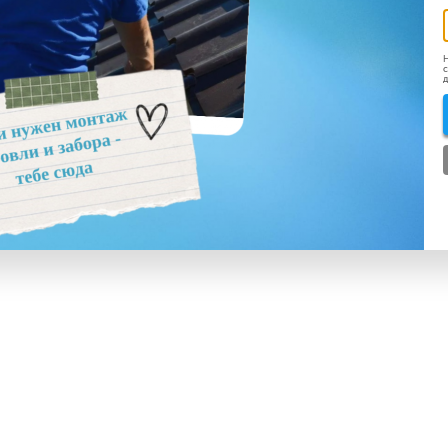
Н
с
д