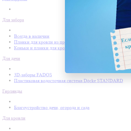
Для забора
Всегда в наличии
Планки для кровли из профнастила
Коньки и планки для кровли Покрофф
Для дачи
3D-заборы FADOS
Пластиковая водосточная система Döcke STANDARD
Гирлянды
Благоустройство дачи, огорода и сада
Для кровли