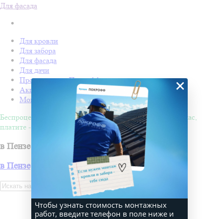
Для фасада
Для кровли
Для забора
Для фасада
Для дачи
Производство Покрофф
×
Акции
Монтаж
Беспроцентная рассрочка на 4 месяца. Покупайте - сейчас,
платите - потом!
в Пензе
в Пензе
Искать
Чтобы узнать стоимость монтажных
работ, введите телефон в поле ниже и