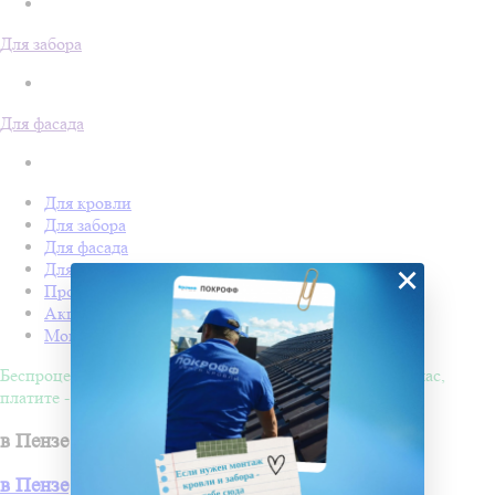
Для забора
Для фасада
Для кровли
Для забора
Для фасада
Для дачи
×
Производство Покрофф
Акции
Монтаж
Беспроцентная рассрочка на 4 месяца. Покупайте - сейчас,
платите - потом!
в Пензе
в Пензе